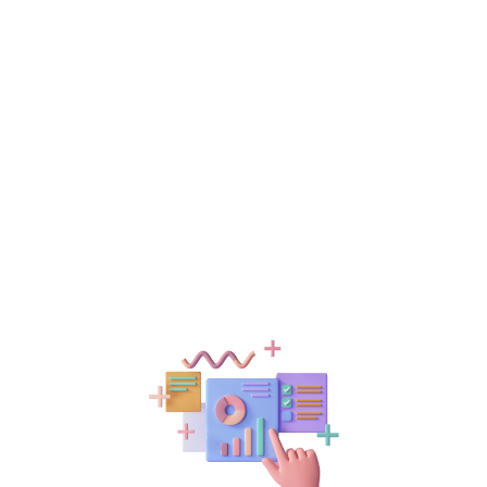
backend'in
Uzmanıyız
Yazılım dilinden bağımsız, güncel teknolojilerle veya
işinize uygun ,
ölçeklenebilir
mimariler ile projelerinizi
hayata geçirebilir veya onlara yaşam boyu destek
sağlayabiliriz.