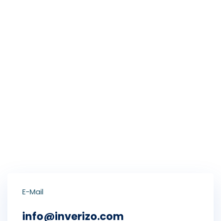
isterseniz;
Hayallerinizdeki projeyi gerçeğe dönüştürmek mi
istiyorsunuz?
Bize Ulaşın
E-Mail
info@inverizo.com