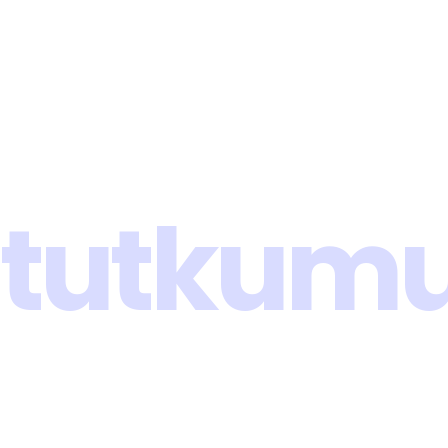
İhtiyaçlara Uygun
Uzman ekibimiz ile önce doğru ihtiyaç
tespitini yapıyoruz, doğru ihtiyaca
doğru projeyi sunuyoruz.
tutkumu