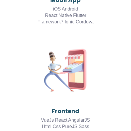
Mobil App
iOS Android
React Native Flutter
Framework7 Ionic Cordova
Frontend
VueJs React AngularJS
Html Css PureJS Sass